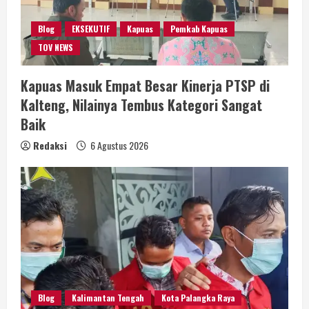
Blog
EKSEKUTIF
Kapuas
Pemkab Kapuas
TOV NEWS
Kapuas Masuk Empat Besar Kinerja PTSP di
Kalteng, Nilainya Tembus Kategori Sangat
Baik
Redaksi
6 Agustus 2026
Blog
Kalimantan Tengah
Kota Palangka Raya