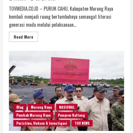
TOVMEDIA.CO.ID – PURUK CAHU, Kabupaten Murung Raya
kembali menjadi ruang bertumbuhnya semangat literasi
generasi muda melalui pelaksanaan...
Read More
Blog
Murung Raya
NASIONAL
Pemkab Murung Raya
Pemprov Kalteng
Peristiwa, Hukum & Investigasi
TOV NEWS