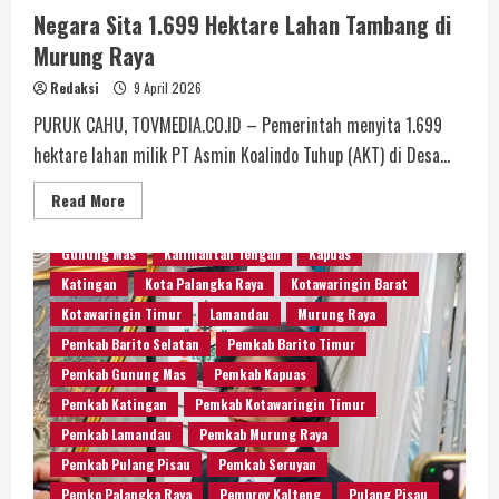
Negara Sita 1.699 Hektare Lahan Tambang di
Murung Raya
Redaksi
9 April 2026
PURUK CAHU, TOVMEDIA.CO.ID – Pemerintah menyita 1.699
hektare lahan milik PT Asmin Koalindo Tuhup (AKT) di Desa...
Read More
Barito Selatan
Barito Timur
Barito Utara
Blog
Gunung Mas
Kalimantan Tengah
Kapuas
Katingan
Kota Palangka Raya
Kotawaringin Barat
Kotawaringin Timur
Lamandau
Murung Raya
Pemkab Barito Selatan
Pemkab Barito Timur
Pemkab Gunung Mas
Pemkab Kapuas
Pemkab Katingan
Pemkab Kotawaringin Timur
Pemkab Lamandau
Pemkab Murung Raya
Pemkab Pulang Pisau
Pemkab Seruyan
Pemko Palangka Raya
Pemprov Kalteng
Pulang Pisau