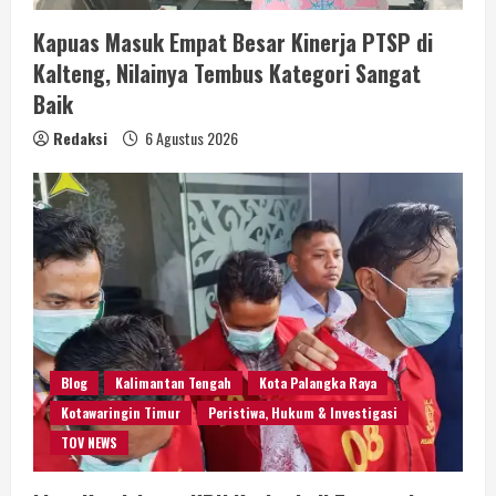
Kapuas Masuk Empat Besar Kinerja PTSP di
Kalteng, Nilainya Tembus Kategori Sangat
Baik
Redaksi
6 Agustus 2026
Blog
Kalimantan Tengah
Kota Palangka Raya
Kotawaringin Timur
Peristiwa, Hukum & Investigasi
TOV NEWS