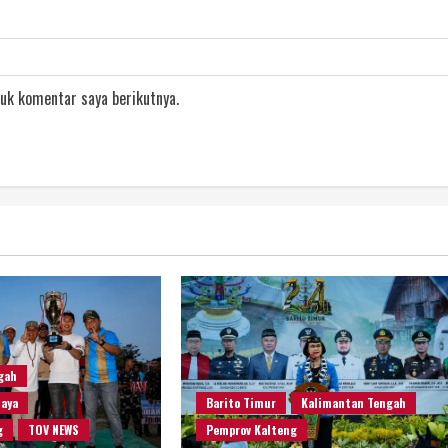
uk komentar saya berikutnya.
gah
Raya
Barito Timur
Kalimantan Tengah
g
TOV NEWS
Pemprov Kalteng