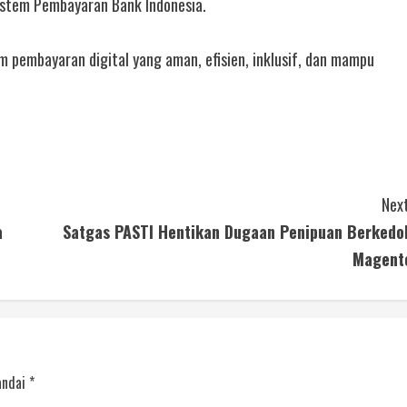
istem Pembayaran Bank Indonesia.
pembayaran digital yang aman, efisien, inklusif, dan mampu
Next
a
Satgas PASTI Hentikan Dugaan Penipuan Berkedo
Magent
andai
*