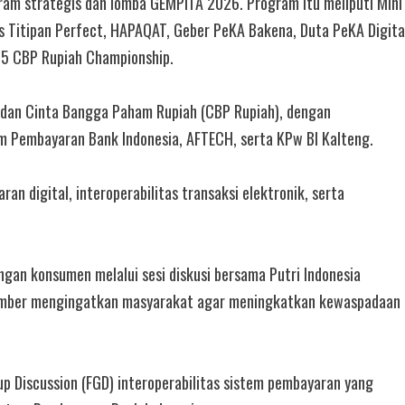
ram strategis dan lomba GEMPITA 2026. Program itu meliputi Mini
 Titipan Perfect, HAPAQAT, Geber PeKA Bakena, Duta PeKA Digita
×5 CBP Rupiah Championship.
 dan Cinta Bangga Paham Rupiah (CBP Rupiah), dengan
 Pembayaran Bank Indonesia, AFTECH, serta KPw BI Kalteng.
digital, interoperabilitas transaksi elektronik, serta
ngan konsumen melalui sesi diskusi bersama Putri Indonesia
sumber mengingatkan masyarakat agar meningkatkan kewaspadaan
p Discussion (FGD) interoperabilitas sistem pembayaran yang