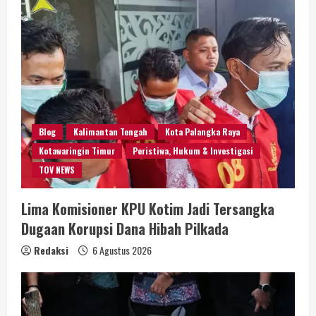
Blog
Kalimantan Tengah
Kota Palangka Raya
Kotawaringin Timur
Peristiwa, Hukum & Investigasi
TOV NEWS
Lima Komisioner KPU Kotim Jadi Tersangka
Dugaan Korupsi Dana Hibah Pilkada
Redaksi
6 Agustus 2026