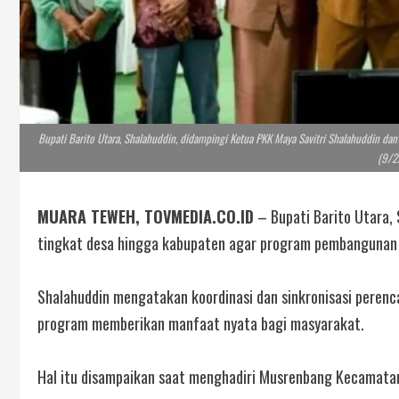
Bupati Barito Utara, Shalahuddin, didampingi Ketua PKK Maya Savitri Shalahuddin da
(9/2/
MUARA TEWEH, TOVMEDIA.CO.ID
– Bupati Barito Utara,
tingkat desa hingga kabupaten agar program pembangunan b
Shalahuddin mengatakan koordinasi dan sinkronisasi peren
program memberikan manfaat nyata bagi masyarakat.
Hal itu disampaikan saat menghadiri Musrenbang Kecamatan