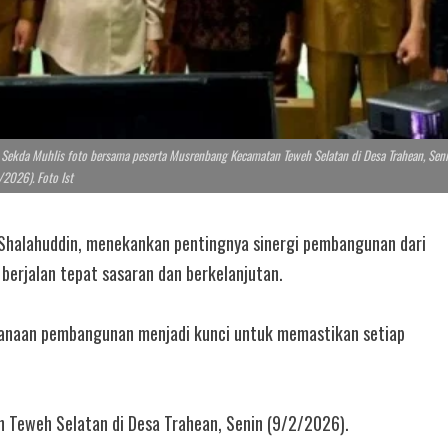
n Sekda Muhlis foto bersama peserta Musrenbang Kecamatan Teweh Selatan di Desa Trahean, Sen
2026). Foto Ist
 Shalahuddin, menekankan pentingnya sinergi pembangunan dari
erjalan tepat sasaran dan berkelanjutan.
canaan pembangunan menjadi kunci untuk memastikan setiap
 Teweh Selatan di Desa Trahean, Senin (9/2/2026).