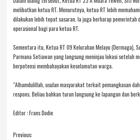
Dalam dialog tersebut, Ketua RT 23 A Muara Teweh, Siti Nor
melibatkan ketua RT. Menurutnya, ketua RT lebih memahami
dilakukan lebih tepat sasaran. Ia juga berharap pemerinta
operasional bagi para ketua RT.
Sementara itu, Ketua RT 09 Kelurahan Melayu (Dermaga), Su
Parmana Setiawan yang langsung meninjau lokasi setelah 
berpotensi membahayakan keselamatan warga.
“Alhamdulillah, usulan masyarakat terkait pemangkasan d
respons. Beliau bahkan turun langsung ke lapangan dan berko
Editor : Frans Dodie
Previous: