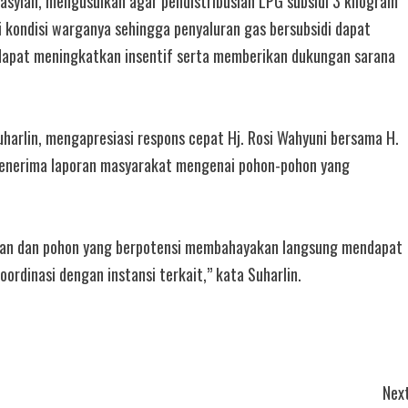
asyiah, mengusulkan agar pendistribusian LPG subsidi 3 kilogram
 kondisi warganya sehingga penyaluran gas bersubsidi dapat
h dapat meningkatkan insentif serta memberikan dukungan sarana
harlin, mengapresiasi respons cepat Hj. Rosi Wahyuni bersama H.
menerima laporan masyarakat mengenai pohon-pohon yang
ahan dan pohon yang berpotensi membahayakan langsung mendapat
ordinasi dengan instansi terkait,” kata Suharlin.
Next