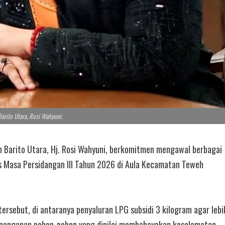
rito Utara, Rosi Wahyuni.
arito Utara, Hj. Rosi Wahyuni, berkomitmen mengawal berbagai
s Masa Persidangan III Tahun 2026 di Aula Kecamatan Teweh
rsebut, di antaranya penyaluran LPG subsidi 3 kilogram agar lebi
 penanganan pohon-pohon yang dinilai membahayakan keselamatan