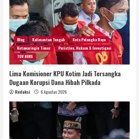
Blog
Kalimantan Tengah
Kota Palangka Raya
Kotawaringin Timur
Peristiwa, Hukum & Investigasi
TOV NEWS
Lima Komisioner KPU Kotim Jadi Tersangka
Dugaan Korupsi Dana Hibah Pilkada
Redaksi
6 Agustus 2026