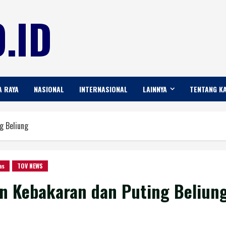
.ID
A RAYA
NASIONAL
INTERNASIONAL
LAINNYA
TENTANG K
g Beliung
as
TOV NEWS
n Kebakaran dan Puting Beliun