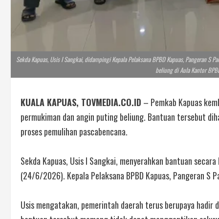
Sekda Kapuas, Usis I Sangkai, didampingi Kepala Pelaksana BPBD Kapuas, Pangeran S 
beliung di Aula Kantor BPB
KUALA KAPUAS, TOVMEDIA.CO.ID
– Pemkab Kapuas kemba
permukiman dan angin puting beliung. Bantuan tersebut di
proses pemulihan pascabencana.
Sekda Kapuas, Usis I Sangkai, menyerahkan bantuan secara
(24/6/2026). Kepala Pelaksana BPBD Kapuas, Pangeran S Pa
Usis mengatakan, pemerintah daerah terus berupaya hadir 