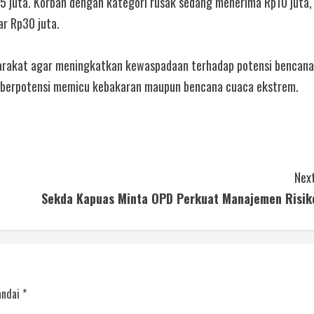
5 juta. Korban dengan kategori rusak sedang menerima Rp10 juta,
r Rp30 juta.
arakat agar meningkatkan kewaspadaan terhadap potensi bencana
ni berpotensi memicu kebakaran maupun bencana cuaca ekstrem.
Next
Sekda Kapuas Minta OPD Perkuat Manajemen Risik
andai
*