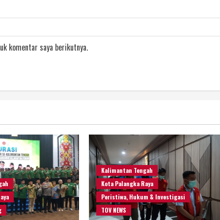
uk komentar saya berikutnya.
Kalimantan Tengah
gah
Kota Palangka Raya
Raya
Peristiwa, Hukum & Investigasi
g
TOV NEWS