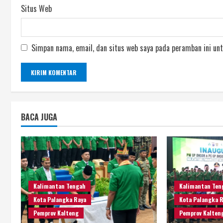
Situs Web
Simpan nama, email, dan situs web saya pada peramban ini unt
BACA JUGA
Kalimantan Tengah
Kalimantan Ten
Kota Palangka Raya
Kota Palangka 
Pemprov Kalteng
Pemprov Kalten