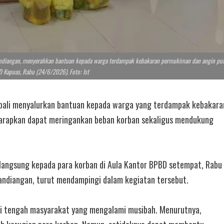
Pandiangan, menyerahkan bantuan kepada warga terdampak kebakaran permukiman dan angin pu
D Kapuas, Rabu (24/6/2026). Foto: Ist
li menyalurkan bantuan kepada warga yang terdampak kebakara
harapkan dapat meringankan beban korban sekaligus mendukung
 langsung kepada para korban di Aula Kantor BPBD setempat, Rabu
ndiangan, turut mendampingi dalam kegiatan tersebut.
di tengah masyarakat yang mengalami musibah. Menurutnya,