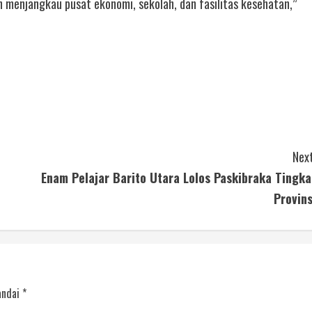
 menjangkau pusat ekonomi, sekolah, dan fasilitas kesehatan,”
Next
Enam Pelajar Barito Utara Lolos Paskibraka Tingka
Provins
andai
*