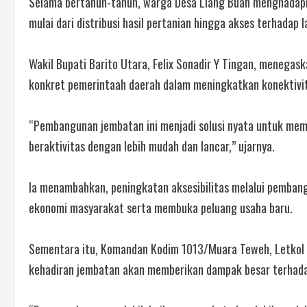
Selama bertahun-tahun, warga Desa Liang Buah menghadapi 
mulai dari distribusi hasil pertanian hingga akses terhadap
Wakil Bupati Barito Utara, Felix Sonadir Y Tingan, mene
konkret pemerintaah daerah dalam meningkatkan konektivit
“Pembangunan jembatan ini menjadi solusi nyata untuk mem
beraktivitas dengan lebih mudah dan lancar,” ujarnya.
Ia menambahkan, peningkatan aksesibilitas melalui pemban
ekonomi masyarakat serta membuka peluang usaha baru.
Sementara itu, Komandan Kodim 1013/Muara Teweh, Letkol I
kehadiran jembatan akan memberikan dampak besar terhada