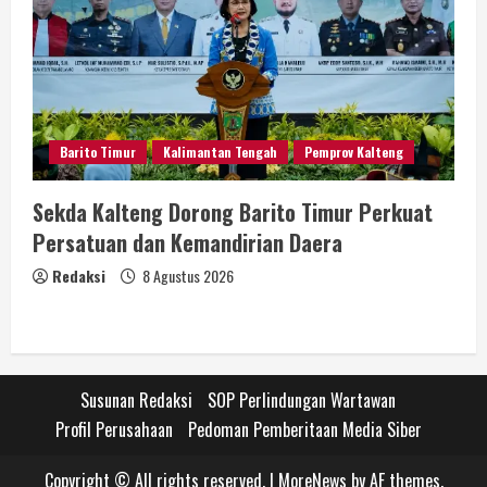
Barito Timur
Kalimantan Tengah
Pemprov Kalteng
Sekda Kalteng Dorong Barito Timur Perkuat
Persatuan dan Kemandirian Daera
Redaksi
8 Agustus 2026
Susunan Redaksi
SOP Perlindungan Wartawan
Profil Perusahaan
Pedoman Pemberitaan Media Siber
Copyright © All rights reserved.
|
MoreNews
by AF themes.