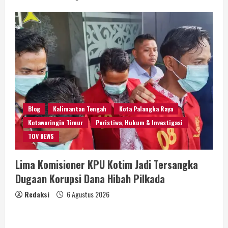
Blog
Kalimantan Tengah
Kota Palangka Raya
Kotawaringin Timur
Peristiwa, Hukum & Investigasi
TOV NEWS
Lima Komisioner KPU Kotim Jadi Tersangka
Dugaan Korupsi Dana Hibah Pilkada
Redaksi
6 Agustus 2026