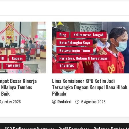
Blog
Kalimantan Tengah
Kota Palangka Raya
Kotawaringin Timur
TIF
Kapuas
Peristiwa, Hukum & Investigasi
TOV NEWS
TOV NEWS
pat Besar Kinerja
Lima Komisioner KPU Kotim Jadi
 Nilainya Tembus
Tersangka Dugaan Korupsi Dana Hibah
 Baik
Pilkada
Agustus 2026
Redaksi
6 Agustus 2026