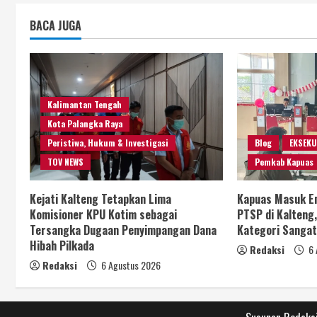
BACA JUGA
Kalimantan Tengah
Kota Palangka Raya
Peristiwa, Hukum & Investigasi
Blog
EKSEKU
TOV NEWS
Pemkab Kapuas
Kejati Kalteng Tetapkan Lima
Kapuas Masuk Em
Komisioner KPU Kotim sebagai
PTSP di Kalteng,
Tersangka Dugaan Penyimpangan Dana
Kategori Sangat
Hibah Pilkada
Redaksi
6 
Redaksi
6 Agustus 2026