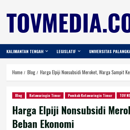
TOVMEDIA.CO
KALIMANTAN TENGAH
LEGISLATIF
UNIVERSITAS PALANGK
Home
Blog
Harga Elpiji Nonsubsidi Meroket, Warga Sampit K
Blog
Kotawaringin Timur
Pemkab Kotawaringin Timur
TOV N
Harga Elpiji Nonsubsidi Mer
Beban Ekonomi