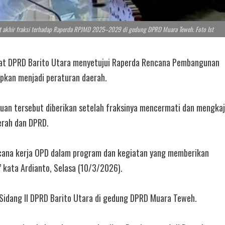
at akhir fraksi terhadap Raperda RPJMD 2025–2029 di gedung DPRD Muara Teweh. Foto Ist
at DPRD Barito Utara menyetujui Raperda Rencana Pembangunan
kan menjadi peraturan daerah.
juan tersebut diberikan setelah fraksinya mencermati dan mengkaj
rah dan DPRD.
ncana kerja OPD dalam program dan kegiatan yang memberikan
 kata Ardianto, Selasa (10/3/2026).
 Sidang II DPRD Barito Utara di gedung DPRD Muara Teweh.