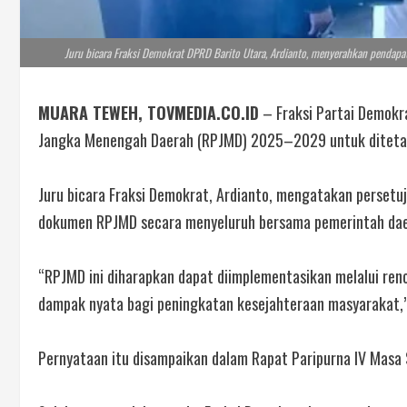
Juru bicara Fraksi Demokrat DPRD Barito Utara, Ardianto, menyerahkan pendap
MUARA TEWEH, TOVMEDIA.CO.ID
– Fraksi Partai Demokr
Jangka Menengah Daerah (RPJMD) 2025–2029 untuk ditetap
Juru bicara Fraksi Demokrat, Ardianto, mengatakan persetu
dokumen RPJMD secara menyeluruh bersama pemerintah dae
“RPJMD ini diharapkan dapat diimplementasikan melalui re
dampak nyata bagi peningkatan kesejahteraan masyarakat,”
Pernyataan itu disampaikan dalam Rapat Paripurna IV Masa