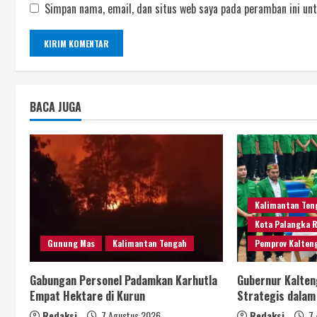
Simpan nama, email, dan situs web saya pada peramban ini unt
BACA JUGA
Kalimantan Ten
Kota Palangka 
Gunung Mas
Kalimantan Tengah
Pemprov Kalten
Gabungan Personel Padamkan Karhutla
Gubernur Kalten
Empat Hektare di Kurun
Strategis dala
Redaksi
7 Agustus 2026
Redaksi
7 