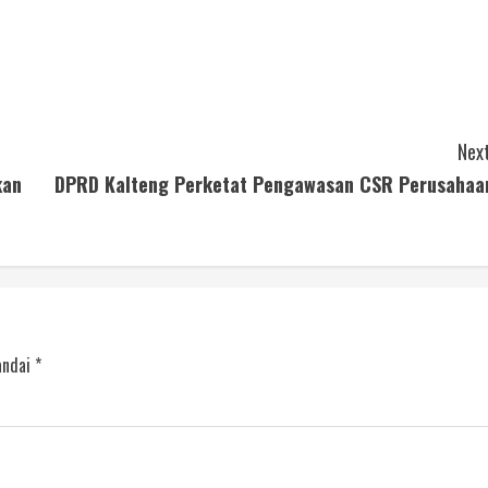
Next
kan
DPRD Kalteng Perketat Pengawasan CSR Perusahaa
andai
*