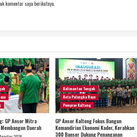
uk komentar saya berikutnya.
gah
Kalimantan Tengah
Raya
Kota Palangka Raya
g
Pemprov Kalteng
g: GP Ansor Mitra
GP Ansor Kalteng Fokus Bangun
m Membangun Daerah
Kemandirian Ekonomi Kader, Kerahkan
300 Banser Dukung Penanganan
Agustus 2026