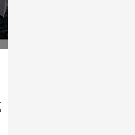
.
.
a