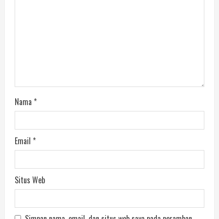
Nama
*
Email
*
Situs Web
Simpan nama, email, dan situs web saya pada peramban