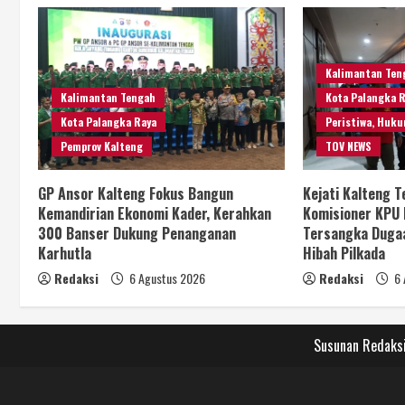
Kalimantan Ten
Kalimantan Tengah
Kota Palangka 
Kota Palangka Raya
Peristiwa, Huku
Pemprov Kalteng
TOV NEWS
GP Ansor Kalteng Fokus Bangun
Kejati Kalteng 
Kemandirian Ekonomi Kader, Kerahkan
Komisioner KPU 
300 Banser Dukung Penanganan
Tersangka Duga
Karhutla
Hibah Pilkada
Redaksi
6 Agustus 2026
Redaksi
6 
Susunan Redaks