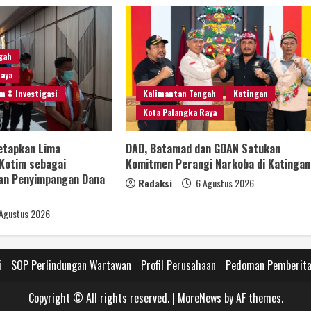
gah
Raya
m & Investigasi
Kalimantan Tengah
Katingan
Kota Palangka Raya
Tetapkan Lima
DAD, Batamad dan GDAN Satukan
Kotim sebagai
Komitmen Perangi Narkoba di Katingan
an Penyimpangan Dana
Redaksi
6 Agustus 2026
Agustus 2026
i
SOP Perlindungan Wartawan
Profil Perusahaan
Pedoman Pemberita
Copyright © All rights reserved.
|
MoreNews
by AF themes.