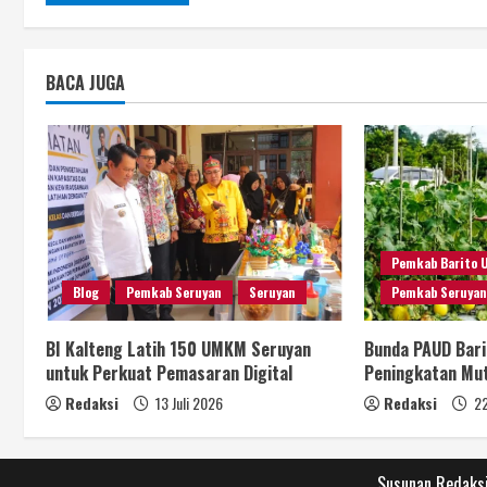
BACA JUGA
Pemkab Barito 
Blog
Pemkab Seruyan
Seruyan
Pemkab Seruya
BI Kalteng Latih 150 UMKM Seruyan
Bunda PAUD Bari
untuk Perkuat Pemasaran Digital
Peningkatan Mu
Redaksi
13 Juli 2026
Redaksi
22
Susunan Redaks