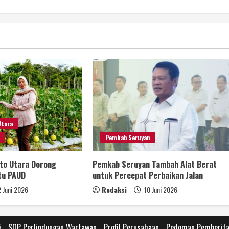
Utara
n
Pemkab Seruyan
to Utara Dorong
Pemkab Seruyan Tambah Alat Berat
tu PAUD
untuk Percepat Perbaikan Jalan
 Juni 2026
Redaksi
10 Juni 2026
i
SOP Perlindungan Wartawan
Profil Perusahaan
Pedoman Pemberita