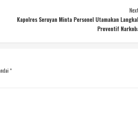
Next
Kapolres Seruyan Minta Personel Utamakan Langka
Preventif Narkob
andai
*