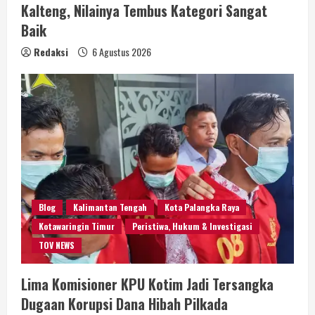
Kalteng, Nilainya Tembus Kategori Sangat
Baik
Redaksi
6 Agustus 2026
Blog
Kalimantan Tengah
Kota Palangka Raya
Kotawaringin Timur
Peristiwa, Hukum & Investigasi
TOV NEWS
Lima Komisioner KPU Kotim Jadi Tersangka
Dugaan Korupsi Dana Hibah Pilkada