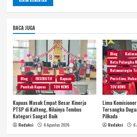
BACA JUGA
Blog
Kalima
Kota Palangka 
Kotawaringin T
Blog
EKSEKUTIF
Kapuas
Peristiwa, Huku
Pemkab Kapuas
TOV NEWS
TOV NEWS
Kapuas Masuk Empat Besar Kinerja
Lima Komisioner
PTSP di Kalteng, Nilainya Tembus
Tersangka Dugaa
Kategori Sangat Baik
Pilkada
Redaksi
6 Agustus 2026
Redaksi
6 