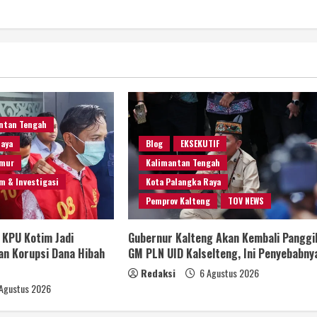
ntan Tengah
Raya
Blog
EKSEKUTIF
imur
Kalimantan Tengah
m & Investigasi
Kota Palangka Raya
Pemprov Kalteng
TOV NEWS
 KPU Kotim Jadi
Gubernur Kalteng Akan Kembali Panggi
n Korupsi Dana Hibah
GM PLN UID Kalselteng, Ini Penyebabny
Redaksi
6 Agustus 2026
Agustus 2026