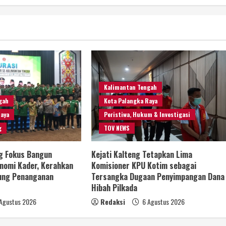
Kalimantan Tengah
gah
Kota Palangka Raya
Raya
Peristiwa, Hukum & Investigasi
g
TOV NEWS
g Fokus Bangun
Kejati Kalteng Tetapkan Lima
nomi Kader, Kerahkan
Komisioner KPU Kotim sebagai
ung Penanganan
Tersangka Dugaan Penyimpangan Dana
Hibah Pilkada
Agustus 2026
Redaksi
6 Agustus 2026