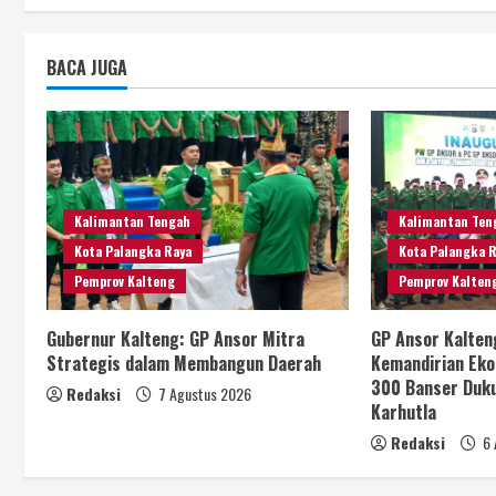
BACA JUGA
Kalimantan Tengah
Kalimantan Ten
Kota Palangka Raya
Kota Palangka 
Pemprov Kalteng
Pemprov Kalten
Gubernur Kalteng: GP Ansor Mitra
GP Ansor Kalten
Strategis dalam Membangun Daerah
Kemandirian Eko
300 Banser Duk
Redaksi
7 Agustus 2026
Karhutla
Redaksi
6 