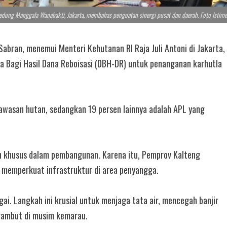
 Gedung Manggala Wanabakti, Jakarta, membahas penguatan sinergi pusat dan daerah. Foto Istim
abran, menemui Menteri Kehutanan RI Raja Juli Antoni di Jakarta,
a Bagi Hasil Dana Reboisasi (DBH-DR) untuk penanganan karhutla
awasan hutan, sedangkan 19 persen lainnya adalah APL yang
n khusus dalam pembangunan. Karena itu, Pemprov Kalteng
 memperkuat infrastruktur di area penyangga.
ai. Langkah ini krusial untuk menjaga tata air, mencegah banjir
gambut di musim kemarau.