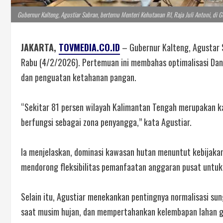
Gubernur Kalteng, Agustiar Sabran, bertemu Menteri Kehutanan RI, Raja Juli Antoni, di
JAKARTA,
TOVMEDIA.CO.ID
– Gubernur Kalteng, Agustar S
Rabu (4/2/2026). Pertemuan ini membahas optimalisasi Dan
dan penguatan ketahanan pangan.
“Sekitar 81 persen wilayah Kalimantan Tengah merupakan k
berfungsi sebagai zona penyangga,” kata Agustiar.
Ia menjelaskan, dominasi kawasan hutan menuntut kebijaka
mendorong fleksibilitas pemanfaatan anggaran pusat untuk
Selain itu, Agustiar menekankan pentingnya normalisasi sung
saat musim hujan, dan mempertahankan kelembapan lahan 