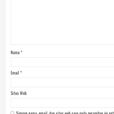
Nama
*
Email
*
Situs Web
Simpan nama, email, dan situs web saya pada peramban ini unt