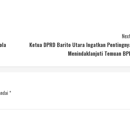
Next
ola
Ketua DPRD Barito Utara Ingatkan Pentingny
Menindaklanjuti Temuan BP
andai
*