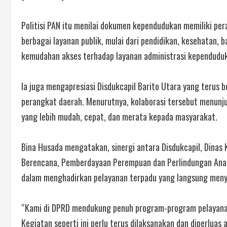
Politisi PAN itu menilai dokumen kependudukan memiliki pe
berbagai layanan publik, mulai dari pendidikan, kesehatan, 
kemudahan akses terhadap layanan administrasi kependuduka
Ia juga mengapresiasi Disdukcapil Barito Utara yang terus 
perangkat daerah. Menurutnya, kolaborasi tersebut menun
yang lebih mudah, cepat, dan merata kepada masyarakat.
Bina Husada mengatakan, sinergi antara Disdukcapil, Dinas
Berencana, Pemberdayaan Perempuan dan Perlindungan Anak 
dalam menghadirkan pelayanan terpadu yang langsung men
“Kami di DPRD mendukung penuh program-program pelayana
Kegiatan seperti ini perlu terus dilaksanakan dan diperlu